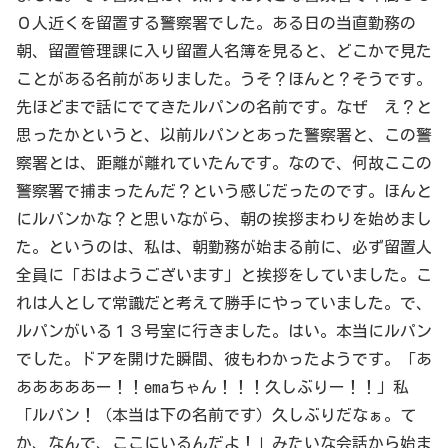
０人近くを留置する警察署でした。ある日の当直勤務の
朝、留置管理課に入り留置人名簿を見ると、どこかで見た
ことがある名前がありました。うそ？ほんと？そうです。
先ほどまで話にでてきたルパンの名前です。なぜ え？と
思ったかというと、以前ルパンとあった警察署と、この警
察署とは、距離が離れていたんです。なので、何故ここの
警察署で捕まったんだ？という感じだったのです。ほんと
にルパンかな？と思いながら、朝の挨拶まわりを始めまし
た。というのは、私は、朝勤務が始まる前に、必ず留置人
全員に「おはようございます」と挨拶をしていました。こ
れは人として常識だと考えて勝手にやっていました。で、
ルパンがいる１３号室に行きました。はい。本当にルパン
でした。ドアを開けた瞬間、彼もわかったようです。「あ
あああああー！！emaちゃん！！！久しぶりー！！」私
「ルパン！（本当は下の名前です）久しぶりだなぁ。て
か、なんで、ここにいるんだよ！」みたいな会話から始ま