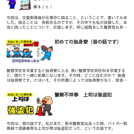
今回は、交番勤務員が仕事中に困ること、ということで、書いてみま
した。困ることは 多数あるのですが、その中でも私が体験した、本
当に困ったことについて、お話します。同じ経験をした警察官も多数
いらっしゃると思います。さて、それは どんなことでしょう？どう
ぞご覧ください！
初めての独身寮（昔の話です）
本当にあった事件簿
警察学校を卒業すると独身寮に入る 長い警察学校初任科を卒業する
と、晴れて一線に配属になります。その時、どこに住むのか？ 普通
は独身寮です。とはいえ、その所属によっては独身寮がなく、官舎を
使う所属もあります。 今では時代も変わっているので、アパート等
もあるでしょう。私は公私の区別をつけたいタイプでしたので、独身
警察不祥事 上司は強盗犯
寮なんて最悪、本当に嫌でした。
本当にあった事件簿
今回は、昔の話です。私がまだ、新米警察官出会った時、パトカー勤
務員で成績優秀な上司が実は強盗犯だった、というお話です。