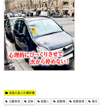
本当にあった事件簿
元警察官
泥棒
留置人
留置場
留置管理
看守