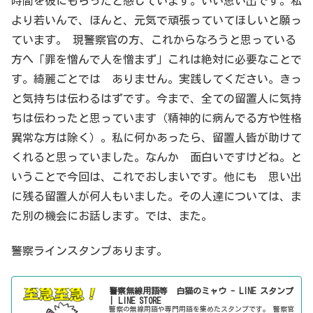
時間を彼にもらったと感じています。いい思い出です。私
より若いんで、ほんと、元気で頑張っていてほしいと願っ
ています。 現警察官の方、これからなろうと思っている
方へ「罪を憎んで人を憎まず」これは絶対に必要なことで
す。綺麗ごとでは ありません。実践してください。きっ
と気持ちは伝わるはずです。今まで、全ての留置人に気持
ちは伝わったと思っています（精神的に病んでる方や性格
異常な方は除く）。私に何かあったら、留置人皆が助けて
くれると思っていました。なんか 面白いですけどね。と
いうことで今回は、これでおしまいです。他にも 思い出
に残る留置人が何人もいました。その人達については、ま
た別の機会にお話します。では、また。
警察ラインスタンプあります。
警察無線用語等 白猫のミャウ - LINE スタンプ
| LINE STORE
警察の無線用語や専門用語を集めたスタンプです。 警察官