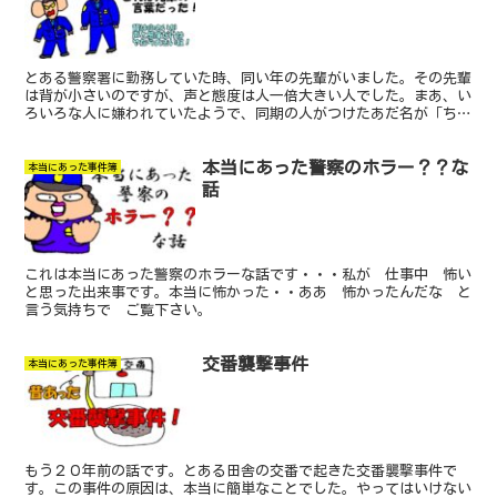
とある警察署に勤務していた時、同い年の先輩がいました。その先輩
は背が小さいのですが、声と態度は人一倍大きい人でした。まあ、い
ろいろな人に嫌われていたようで、同期の人がつけたあだ名が「ちっ
ちゃいチビ」でした。この人も 人を馬鹿にするのが大好きな人でし
た。だから嫌われていたんですね。
本当にあった警察のホラー？？な
本当にあった事件簿
話
これは本当にあった警察のホラーな話です・・・私が 仕事中 怖い
と思った出来事です。本当に怖かった・・ああ 怖かったんだな と
言う気持ちで ご覧下さい。
交番襲撃事件
本当にあった事件簿
もう２０年前の話です。とある田舎の交番で起きた交番襲撃事件で
す。この事件の原因は、本当に簡単なことでした。やってはいけない