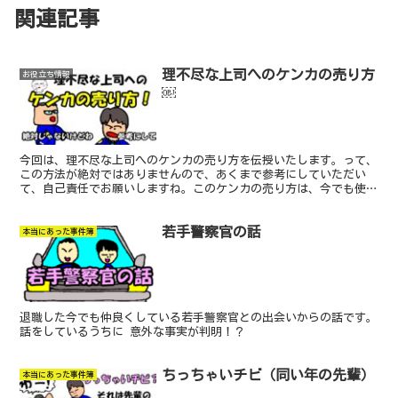
関連記事
理不尽な上司へのケンカの売り方
お役立ち情報
￼
今回は、理不尽な上司へのケンカの売り方を伝授いたします。って、
この方法が絶対ではありませんので、あくまで参考にしていただい
て、自己責任でお願いしますね。このケンカの売り方は、今でも使っ
ています。相手にも あまり嫌な思いをさせずに 謝らせる。もっと
も相手がまともな人じゃないと、成立しませんから、見極めてくださ
若手警察官の話
いね。どんな感じでケンカを売ったのか、紹介します！
本当にあった事件簿
退職した今でも仲良くしている若手警察官との出会いからの話です。
話をしているうちに 意外な事実が判明！？
ちっちゃいチビ（同い年の先輩）
本当にあった事件簿