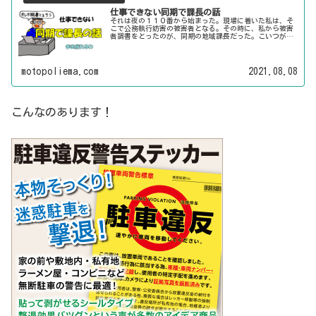
仕事できない同期で課長の話
それは夜の１１０番から始まった。現場に着いた私は、そ
こで公務執行妨害の被害者となる。その時に、私から被害
者調書をとったのが、同期の地域課長だった。こいつが機
動隊と所轄を行ったり来たりする異動ばかりで、調書の取
り方も知らない。それでも、できないと思われたくないの
だろう、始めたはいいが、いつまで経っても終わらない。
さあ、結局どうなったのか！？
motopoliema.com
2021.08.08
こんなのあります！