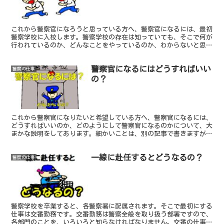
これから警察官になろうと思っている方へ、警察官になるには、最初
警察学校に入校します。警察学校の存在は知っていても、そこで何が
行われているのか、どんなことをやっているのか、わからないと思い
ます。警察学校での日課時限やその内容について書きました。警察官
志望の方へ、参考にしていただければ幸いです。
警察官になるにはどうすればいい
警察の仕事
の？
これから警察官になりたいと希望している方へ、警察官になるには、
どうすればいいのか、どのようにして警察官になるのかについて、大
まかな説明をしてあります。細かいことは、別の記事で書きますが、
ざっと こんな感じということが わかっていただけると思います。
参考にしていただければ幸いです。
一線に赴任するとどうなるの？
警察の仕事
警察学校を卒業すると、各警察署に配属されます。そこで最初にする
仕事は交番勤務です。交番勤務は警察全般を取り扱う部署ですので、
各部門のことを、いろいろと知らなければなりません。交番の仕事を