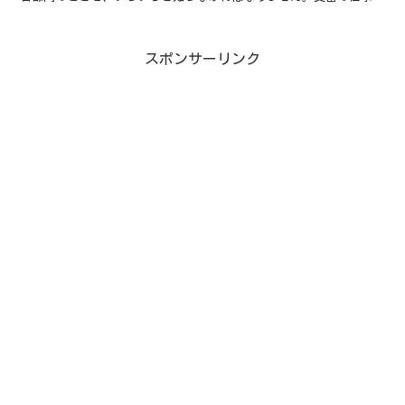
知らずして、他の仕事はできません。それほど重要な職場なのです。
その後は希望により専門係へ異動することもあります。そんな警察の
システムについて書いてあります。参考になれば幸いです。
スポンサーリンク