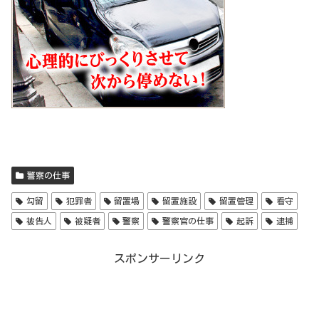
警察の仕事
勾留
犯罪者
留置場
留置施設
留置管理
看守
被告人
被疑者
警察
警察官の仕事
起訴
逮捕
スポンサーリンク