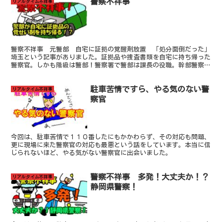
警察不祥事
リアルタイム不祥事
警察不祥事 元警部 自宅に証拠の覚醒剤放置 「処分面倒だった」
埼玉という記事がありました。証拠品や捜査書類を自宅に持ち帰った
警察官。しかも階級は警部！警察署で警部は課長の役職。幹部警察官
が、こんなことするなんて終わっています。
駐車苦情ですら、やる気のない警
リアルタイム不祥事
察官
今回は、駐車苦情で１１０番したにもかかわらず、その対応も問題、
更に現場に来た警察官の対応も最悪という話をしています。本当に信
じられないほど、やる気がない警察官に出会いました。
警察不祥事 多発！大丈夫か！？
リアルタイム不祥事
静岡県警察！