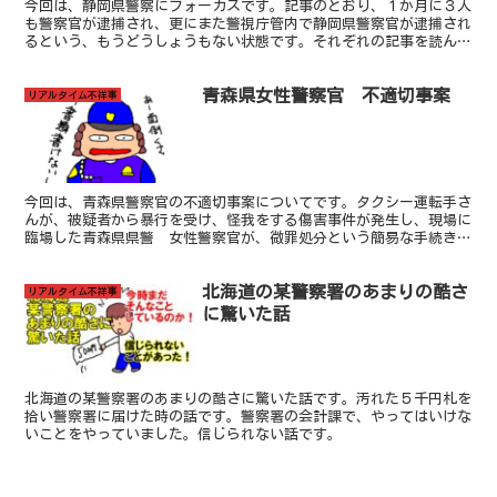
今回は、静岡県警察にフォーカスです。記事のとおり、１か月に３人
も警察官が逮捕され、更にまた警視庁管内で静岡県警察官が逮捕され
るという、もうどうしょうもない状態です。それぞれの記事を読んで
感じたことを書きます。元警察官として、情けないとしか言いようが
ありません。しかしながら、こういう警察官は、はっきり言います
青森県女性警察官 不適切事案
が、まだまだたくさん居ます。 氷山の一角です。私は現職の時か
リアルタイム不祥事
ら、真面目に仕事をしている警察官の迷惑になるから、悪いことをし
ている警察官は、早くどんどん捕まってもらいたい、と思っていまし
た。しかしながら、静岡県警察のこの事態は異常であり、驚きまし
た。
今回は、青森県警察官の不適切事案についてです。タクシー運転手さ
んが、被疑者から暴行を受け、怪我をする傷害事件が発生し、現場に
臨場した青森県県警 女性警察官が、微罪処分という簡易な手続きに
被害者を誘導し処理をした、という不適切事案のニュースです。
北海道の某警察署のあまりの酷さ
リアルタイム不祥事
に驚いた話
北海道の某警察署のあまりの酷さに驚いた話です。汚れた５千円札を
拾い警察署に届けた時の話です。警察署の会計課で、やってはいけな
いことをやっていました。信じられない話です。