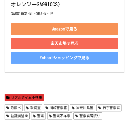
オレンジ―GA9810CS)
GA9810CS-ML-ORA-M-JP
Amazonで見る
楽天市場で見る
Yahoo!ショッピングで見る
リアルタイム不祥事
取調べ
取調室
川崎警察署
神奈川県警
若手警察官
被疑者逃走
警察
警察不祥事
警察官居眠り