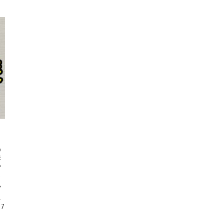
の
手
で
し
れ
、
売
17
っ