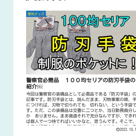
便利グッズ
警察官必需品 １００均セリアの防刃手袋の
紹介￼
今回は警察官の装備品として必需品である「防刃手袋」
記事です。防刃手袋とは、読んだまま、刃物事案の際、
につければ、刃物で切られても 切れない、という手袋
す。ただ、この装備品は交番に二つとか、当日勤務員分
か ありません。まあ普通それで充分なんですが、でき
ば個人で一つ持てればいいかなと、思うんです。そこで
今日の記事！なんと「防刃手袋」が１００均のセリアに
2022.10.
っているんです！！しかも ひとつ１１０円！両手分買