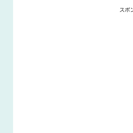
ても２２０円！！凄くないですかっ！？そこで、早速こ
「防刃手袋」のレビューです！是非ご覧ください！
スポ